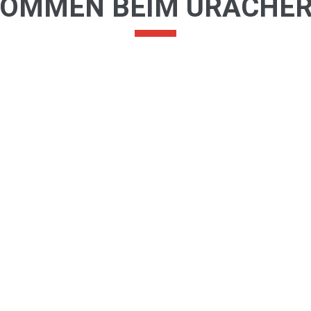
KOMMEN BEIM URACHER
ECHTE BILDU
Die Landesvereinigung für dez
Etablierung des dezentralen L
Der Uracher Plan ist ein päda
Ausrichtung. Durch eine zentra
will der Uracher Plan eine ech
– Schüler verwirklichen. Zude
Lebenswirklichkeit stattfinden
Auf dieser Website wollen wi