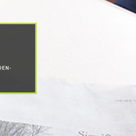
N
DEN-